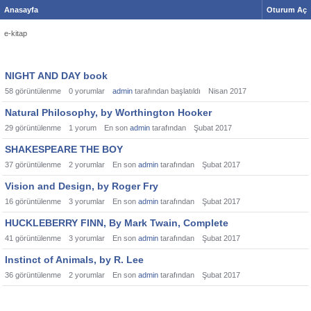
Anasayfa
Oturum Aç
e-kitap
NIGHT AND DAY book
58
görüntülenme
0
yorumlar
admin
tarafından başlatıldı
Nisan 2017
Natural Philosophy, by Worthington Hooker
29
görüntülenme
1
yorum
En son
admin
tarafından
Şubat 2017
SHAKESPEARE THE BOY
37
görüntülenme
2
yorumlar
En son
admin
tarafından
Şubat 2017
Vision and Design, by Roger Fry
16
görüntülenme
3
yorumlar
En son
admin
tarafından
Şubat 2017
HUCKLEBERRY FINN, By Mark Twain, Complete
41
görüntülenme
3
yorumlar
En son
admin
tarafından
Şubat 2017
Instinct of Animals, by R. Lee
36
görüntülenme
2
yorumlar
En son
admin
tarafından
Şubat 2017