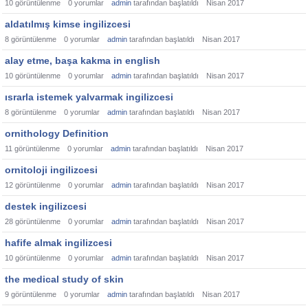
10
görüntülenme
0
yorumlar
admin
tarafından başlatıldı
Nisan 2017
aldatılmış kimse ingilizcesi
8
görüntülenme
0
yorumlar
admin
tarafından başlatıldı
Nisan 2017
alay etme, başa kakma in english
10
görüntülenme
0
yorumlar
admin
tarafından başlatıldı
Nisan 2017
ısrarla istemek yalvarmak ingilizcesi
8
görüntülenme
0
yorumlar
admin
tarafından başlatıldı
Nisan 2017
ornithology Definition
11
görüntülenme
0
yorumlar
admin
tarafından başlatıldı
Nisan 2017
ornitoloji ingilizcesi
12
görüntülenme
0
yorumlar
admin
tarafından başlatıldı
Nisan 2017
destek ingilizcesi
28
görüntülenme
0
yorumlar
admin
tarafından başlatıldı
Nisan 2017
hafife almak ingilizcesi
10
görüntülenme
0
yorumlar
admin
tarafından başlatıldı
Nisan 2017
the medical study of skin
9
görüntülenme
0
yorumlar
admin
tarafından başlatıldı
Nisan 2017