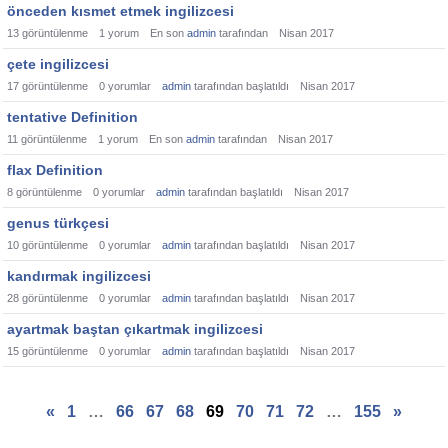
önceden kısmet etmek ingilizcesi
13
görüntülenme
1
yorum
En son
admin
tarafından
Nisan 2017
çete ingilizcesi
17
görüntülenme
0
yorumlar
admin
tarafından başlatıldı
Nisan 2017
tentative Definition
11
görüntülenme
1
yorum
En son
admin
tarafından
Nisan 2017
flax Definition
8
görüntülenme
0
yorumlar
admin
tarafından başlatıldı
Nisan 2017
genus türkçesi
10
görüntülenme
0
yorumlar
admin
tarafından başlatıldı
Nisan 2017
kandırmak ingilizcesi
28
görüntülenme
0
yorumlar
admin
tarafından başlatıldı
Nisan 2017
ayartmak baştan çıkartmak ingilizcesi
15
görüntülenme
0
yorumlar
admin
tarafından başlatıldı
Nisan 2017
«
1
…
66
67
68
69
70
71
72
…
155
»