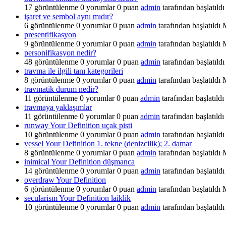
17
görüntülenme
0
yorumlar
0
puan
admin
tarafından başlatıldı
işaret ve sembol aynı mıdır?
6
görüntülenme
0
yorumlar
0
puan
admin
tarafından başlatıldı
presentifikasyon
9
görüntülenme
0
yorumlar
0
puan
admin
tarafından başlatıldı
personifikasyon nedir?
48
görüntülenme
0
yorumlar
0
puan
admin
tarafından başlatıldı
travma ile ilgili tanı kategorileri
8
görüntülenme
0
yorumlar
0
puan
admin
tarafından başlatıldı
travmatik durum nedir?
11
görüntülenme
0
yorumlar
0
puan
admin
tarafından başlatıldı
travmaya yaklaşımlar
11
görüntülenme
0
yorumlar
0
puan
admin
tarafından başlatıldı
runway Your Definition uçak pisti
10
görüntülenme
0
yorumlar
0
puan
admin
tarafından başlatıldı
vessel Your Definition 1. tekne (denizcilik); 2. damar
8
görüntülenme
0
yorumlar
0
puan
admin
tarafından başlatıldı
inimical Your Definition düşmanca
14
görüntülenme
0
yorumlar
0
puan
admin
tarafından başlatıldı
overdraw Your Definition
6
görüntülenme
0
yorumlar
0
puan
admin
tarafından başlatıldı
secularism Your Definition laiklik
10
görüntülenme
0
yorumlar
0
puan
admin
tarafından başlatıldı