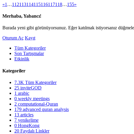
«
1
…
112
113
114
115
116
117
118
…
155
»
Merhaba, Yabancı!
Burada yeni gibi görünüyorsunuz. Eğer katılmak istiyorsanız düğmeler
Oturum Aç
Kayıt
Tüm Kategoriler
Son Tartışmalar
Etkinlik
Kategoriler
7.3K
Tüm Kategoriler
25
inviteGOD
1
arabic
0
weekly meetings
2
computational-Quran
179
advanced quran analysis
13
articles
7
yenikelime
0
HongKong
20
Faydalı Linkler