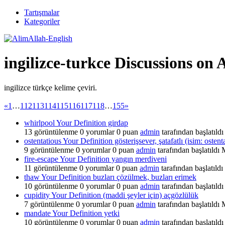
Tartışmalar
Kategoriler
ingilizce-turkce Discussions on
ingilizce türkçe kelime çeviri.
«
1
…
112
113
114
115
116
117
118
…
155
»
whirlpool Your Definition girdap
13
görüntülenme
0
yorumlar
0
puan
admin
tarafından başlatıldı
ostentatious Your Definition gösterişsever, şatafatlı (isim: ostent
9
görüntülenme
0
yorumlar
0
puan
admin
tarafından başlatıldı
fire-escape Your Definition yangın merdiveni
11
görüntülenme
0
yorumlar
0
puan
admin
tarafından başlatıldı
thaw Your Definition buzları çözülmek, buzları erimek
10
görüntülenme
0
yorumlar
0
puan
admin
tarafından başlatıldı
cupidity Your Definition (maddi şeyler için) açgözlülük
7
görüntülenme
0
yorumlar
0
puan
admin
tarafından başlatıldı
mandate Your Definition yetki
10
görüntülenme
0
yorumlar
0
puan
admin
tarafından başlatıldı