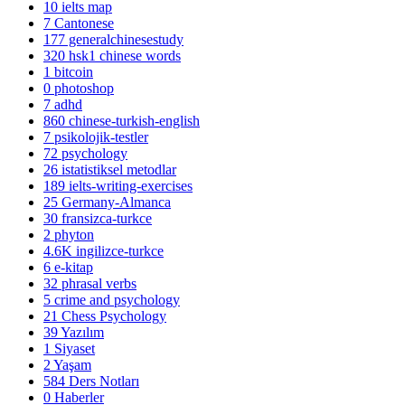
10
ielts map
7
Cantonese
177
generalchinesestudy
320
hsk1 chinese words
1
bitcoin
0
photoshop
7
adhd
860
chinese-turkish-english
7
psikolojik-testler
72
psychology
26
istatistiksel metodlar
189
ielts-writing-exercises
25
Germany-Almanca
30
fransizca-turkce
2
phyton
4.6K
ingilizce-turkce
6
e-kitap
32
phrasal verbs
5
crime and psychology
21
Chess Psychology
39
Yazılım
1
Siyaset
2
Yaşam
584
Ders Notları
0
Haberler