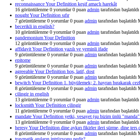
reconnaissance Your Definition keşif amaçlı harekât
16
görüntülenme
0
yorumlar
0
puan
admin
tarafından başlatıldı
nought Your Definition sıfır
7
görüntülenme
0
yorumlar
0
puan
admin
tarafından başlatıldı
becerikli in english?
10
görüntülenme
0
yorumlar
0
puan
admin
tarafından başlatıldı
pandemonium Your Definition
12
görüntülenme
0
yorumlar
0
puan
admin
tarafından başlatıldı
affidavit Your Definition yazılı ve yeminli ifade
9
görüntülenme
0
yorumlar
0
puan
admin
tarafından başlatıldı
epitome
9
görüntülenme
0
yorumlar
0
puan
admin
tarafından başlatıldı
agreeable Your Definition hoş, latif, dost
9
görüntülenme
0
yorumlar
0
puan
admin
tarafından başlatıldı
bewitch Your Definition 1. büyülemek; 2. hayran bırakarak ce
8
görüntülenme
0
yorumlar
0
puan
admin
tarafından başlatıldı
çilingir in english
13
görüntülenme
0
yorumlar
0
puan
admin
tarafından başlatıldı
locksmith Your Definition çilingir
11
görüntülenme
0
yorumlar
0
puan
admin
tarafından başlatıldı
mandate Your Definition yetki, vesayet (şu bizim ünlü "manda" 
13
görüntülenme
0
yorumlar
0
puan
admin
tarafından başlatıldı
heresy Your Definition dine aykırı fikirler ileri sürme, dine ters
8
görüntülenme
0
yorumlar
0
puan
admin
tarafından başlatıldı
travmatik anıların intrüzyonu nedir?