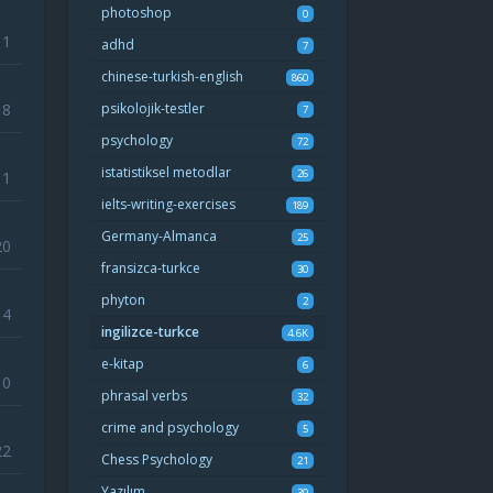
photoshop
0
11
adhd
7
chinese-turkish-english
860
8
psikolojik-testler
7
psychology
72
istatistiksel metodlar
26
11
ielts-writing-exercises
189
Germany-Almanca
25
20
fransizca-turkce
30
phyton
2
14
ingilizce-turkce
4.6K
e-kitap
6
10
phrasal verbs
32
crime and psychology
5
22
Chess Psychology
21
Yazılım
39