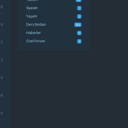
8
Siyaset
1
Yaşam
2
10
Ders Notları
584
Haberler
0
Özel Forum
15
2
13
10
8
19