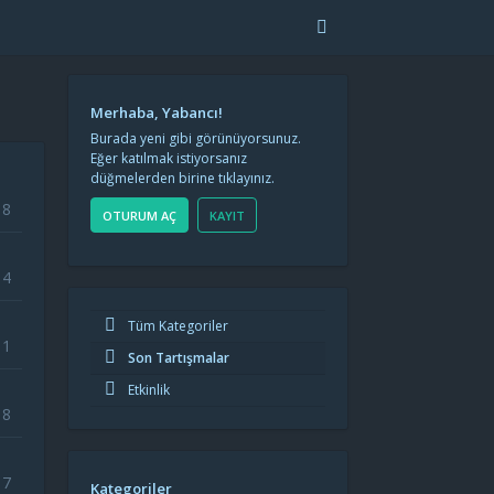
Merhaba, Yabancı!
Burada yeni gibi görünüyorsunuz.
Eğer katılmak istiyorsanız
düğmelerden birine tıklayınız.
8
OTURUM AÇ
KAYIT
14
Tüm Kategoriler
11
Son Tartışmalar
Etkinlik
8
7
Kategoriler