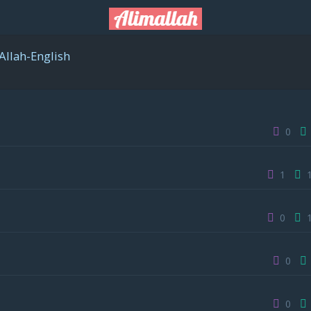
Allah-English
0
1
0
0
0