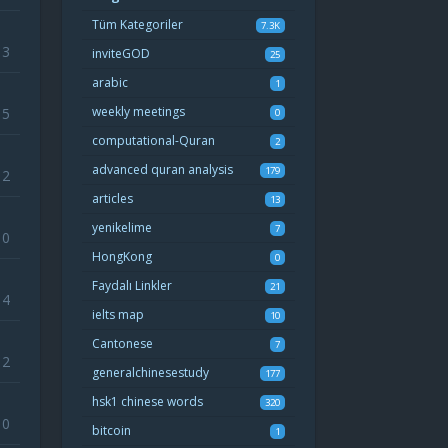
Tüm Kategoriler
7.3K
13
inviteGOD
25
arabic
1
weekly meetings
15
0
computational-Quran
2
advanced quran analysis
179
12
articles
13
yenikelime
7
10
HongKong
0
Faydalı Linkler
21
14
ielts map
10
Cantonese
7
12
generalchinesestudy
177
hsk1 chinese words
320
10
bitcoin
1