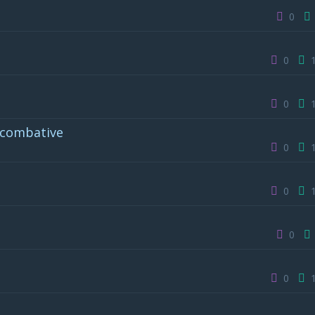
0
0
0
r combative
0
0
0
0