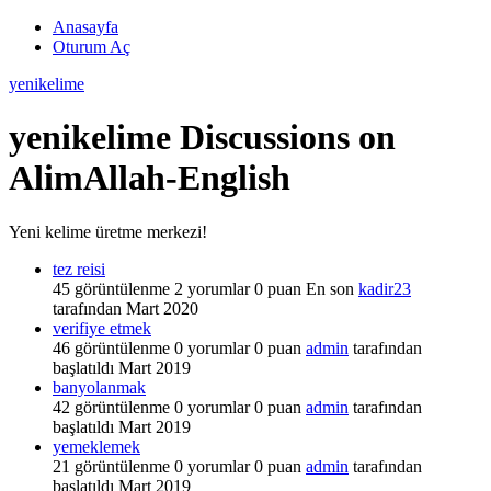
Anasayfa
Oturum Aç
yenikelime
yenikelime Discussions on
AlimAllah-English
Yeni kelime üretme merkezi!
tez reisi
45
görüntülenme
2
yorumlar
0
puan
En son
kadir23
tarafından
Mart 2020
verifiye etmek
46
görüntülenme
0
yorumlar
0
puan
admin
tarafından
başlatıldı
Mart 2019
banyolanmak
42
görüntülenme
0
yorumlar
0
puan
admin
tarafından
başlatıldı
Mart 2019
yemeklemek
21
görüntülenme
0
yorumlar
0
puan
admin
tarafından
başlatıldı
Mart 2019