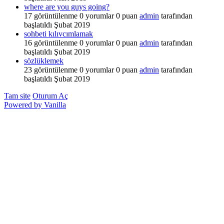
where are you guys going?
17
görüntülenme
0
yorumlar
0
puan
admin
tarafından
başlatıldı
Şubat 2019
sohbeti kılıvcımlamak
16
görüntülenme
0
yorumlar
0
puan
admin
tarafından
başlatıldı
Şubat 2019
sözlüklemek
23
görüntülenme
0
yorumlar
0
puan
admin
tarafından
başlatıldı
Şubat 2019
Tam site
Oturum Aç
Powered by Vanilla