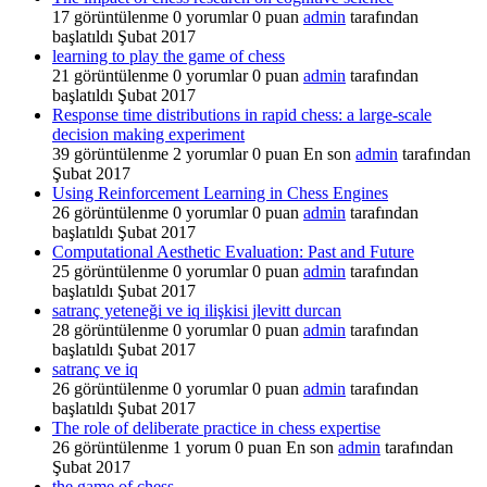
17
görüntülenme
0
yorumlar
0
puan
admin
tarafından
başlatıldı
Şubat 2017
learning to play the game of chess
21
görüntülenme
0
yorumlar
0
puan
admin
tarafından
başlatıldı
Şubat 2017
Response time distributions in rapid chess: a large-scale
decision making experiment
39
görüntülenme
2
yorumlar
0
puan
En son
admin
tarafından
Şubat 2017
Using Reinforcement Learning in Chess Engines
26
görüntülenme
0
yorumlar
0
puan
admin
tarafından
başlatıldı
Şubat 2017
Computational Aesthetic Evaluation: Past and Future
25
görüntülenme
0
yorumlar
0
puan
admin
tarafından
başlatıldı
Şubat 2017
satranç yeteneği ve iq ilişkisi jlevitt durcan
28
görüntülenme
0
yorumlar
0
puan
admin
tarafından
başlatıldı
Şubat 2017
satranç ve iq
26
görüntülenme
0
yorumlar
0
puan
admin
tarafından
başlatıldı
Şubat 2017
The role of deliberate practice in chess expertise
26
görüntülenme
1
yorum
0
puan
En son
admin
tarafından
Şubat 2017
the game of chess