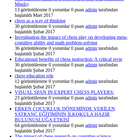
Minds)
13
görüntülenme
0
yorumlar
0
puan
admin
tarafından
başlatıldı
Mart 2017
chess as a way of thinking
30
görüntülenme
0
yorumlar
0
puan
admin
tarafından
başlatıldı
Şubat 2017
Investigation the impact of chess play on developing meta-
cognitive ability and math problem-solving
36
görüntülenme
0
yorumlar
0
puan
admin
tarafından
başlatıldı
Şubat 2017
Educational benefits of chess instruction: A critical revie
36
görüntülenme
0
yorumlar
0
puan
admin
tarafından
başlatıldı
Şubat 2017
chess education role
12
görüntülenme
0
yorumlar
0
puan
admin
tarafından
başlatıldı
Şubat 2017
VISUAL SPAN IN EXPERT CHESS PLAYERS:
23
görüntülenme
0
yorumlar
0
puan
admin
tarafından
başlatıldı
Şubat 2017
ERKEN ÇOCUKLUK DÖNEMİNDE VERİLEN
SATRANÇ EĞİTİMİNİN İLKOKULA HAZIR
BULUNUŞLUĞA ETKİSİ
64
görüntülenme
0
yorumlar
0
puan
admin
tarafından
başlatıldı
Şubat 2017
The impact of chess research on cognitive science