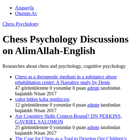
Anasayfa
Oturum Aç
Chess Psychology
Chess Psychology Discussions
on AlimAllah-English
Researches about chess and psychology, cognitive psychology
Chess as a therapeutic medium in a substance abuse
rehabilitation centre: A Narrative study by Denis
47
görüntülenme
0
yorumlar
0
puan
admin
tarafından
başlatıldı
Nisan 2017
vahşi bitkin kaba ingilizcesi
12
görüntülenme
0
yorumlar
0
puan
admin
tarafından
başlatıldı
Nisan 2017
Are Cognitive Skills Context-Bound? DN PERKINS,
GAVRIEL SALOMON
25
görüntülenme
0
yorumlar
0
puan
admin
tarafından
başlatıldı
Nisan 2017
The Case for Chess as a Tool to Develop Our Children’s