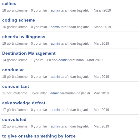
selfies
18
görüntülenme
0
yorumlar
admin
tarafından başlatıldı
Nisan 2019
coding scheme
16
görüntülenme
0
yorumlar
admin
tarafından başlatıldı
Nisan 2019
cheerful willingness
19
görüntülenme
0
yorumlar
admin
tarafından başlatıldı
Mart 2019
Destination Management
14
görüntülenme
1
yorum
En son
admin
tarafından
Mart 2019
conducive
18
görüntülenme
0
yorumlar
admin
tarafından başlatıldı
Mart 2019
concomitant
11
görüntülenme
0
yorumlar
admin
tarafından başlatıldı
Mart 2019
acknowledge defeat
17
görüntülenme
0
yorumlar
admin
tarafından başlatıldı
Mart 2019
convoluted
12
görüntülenme
0
yorumlar
admin
tarafından başlatıldı
Mart 2019
to give or take something by force