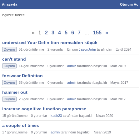
Anasayfa
Oturum Aç
ingilizce-turkce
«
1
2
3
4
5
6
7
…
155
»
undersized Your Definition normalden küçük
Duyuru
51
görüntülenme
2
yorumlar
En son
JasonJoilm
tarafından
Eylül 2024
can't stand
Duyuru
14
görüntülenme
0
yorumlar
admin
tarafından başlatıldı
Mart 2019
forswear Definition
Duyuru
35
görüntülenme
0
yorumlar
admin
tarafından başlatıldı
Mayıs 2017
hammer out
Duyuru
23
görüntülenme
0
yorumlar
admin
tarafından başlatıldı
Mart 2017
increase cognitive function paraphrase
15
görüntülenme
0
yorumlar
kadir23
tarafından başlatıldı
Nisan 2020
a couple of times
17
görüntülenme
0
yorumlar
admin
tarafından başlatıldı
Nisan 2019