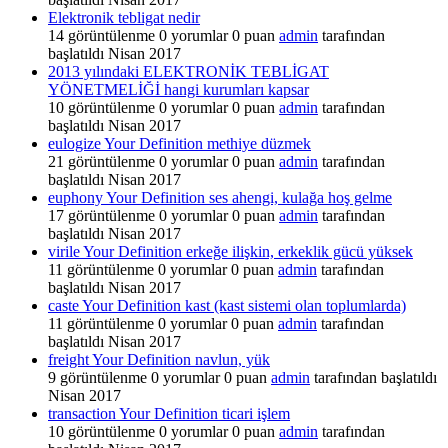
Elektronik tebligat nedir
14
görüntülenme
0
yorumlar
0
puan
admin
tarafından
başlatıldı
Nisan 2017
2013 yılındaki ELEKTRONİK TEBLİGAT
YÖNETMELİĞİ hangi kurumları kapsar
10
görüntülenme
0
yorumlar
0
puan
admin
tarafından
başlatıldı
Nisan 2017
eulogize Your Definition methiye düzmek
21
görüntülenme
0
yorumlar
0
puan
admin
tarafından
başlatıldı
Nisan 2017
euphony Your Definition ses ahengi, kulağa hoş gelme
17
görüntülenme
0
yorumlar
0
puan
admin
tarafından
başlatıldı
Nisan 2017
virile Your Definition erkeğe ilişkin, erkeklik gücü yüksek
11
görüntülenme
0
yorumlar
0
puan
admin
tarafından
başlatıldı
Nisan 2017
caste Your Definition kast (kast sistemi olan toplumlarda)
11
görüntülenme
0
yorumlar
0
puan
admin
tarafından
başlatıldı
Nisan 2017
freight Your Definition navlun, yük
9
görüntülenme
0
yorumlar
0
puan
admin
tarafından başlatıldı
Nisan 2017
transaction Your Definition ticari işlem
10
görüntülenme
0
yorumlar
0
puan
admin
tarafından