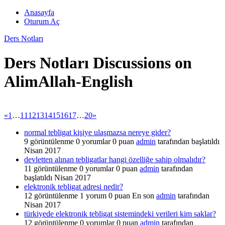
Anasayfa
Oturum Aç
Ders Notları
Ders Notları Discussions on
AlimAllah-English
«
1
…
11
12
13
14
15
16
17
…
20
»
normal tebligat kişiye ulaşmazsa nereye gider?
9
görüntülenme
0
yorumlar
0
puan
admin
tarafından başlatıldı
Nisan 2017
devletten alınan tebligatlar hangi özelliğe sahip olmalıdır?
11
görüntülenme
0
yorumlar
0
puan
admin
tarafından
başlatıldı
Nisan 2017
elektronik tebligat adresi nedir?
12
görüntülenme
1
yorum
0
puan
En son
admin
tarafından
Nisan 2017
türkiyede elektronik tebligat sistemindeki verileri kim saklar?
12
görüntülenme
0
yorumlar
0
puan
admin
tarafından