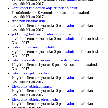
başlatıldı
Nisan 2017
konuşmacı için destek objeleri neler olabilir
11
görüntülenme
0
yorumlar
0
puan
admin
tarafından
başlatıldı
Nisan 2017
crf neyin kısaltmasıdır
22
görüntülenme
0
yorumlar
0
puan
admin
tarafından
başlatıldı
Nisan 2017
şiddet mağdurlarında mahrem mesafe uzar mı?
9
görüntülenme
0
yorumlar
0
puan
admin
tarafından başlatıldı
Nisan 2017
beden dilinde önemli belirtiler
8
görüntülenme
0
yorumlar
0
puan
admin
tarafından başlatıldı
Nisan 2017
iletişimde verilen mesajın çoğu ne ile ilgilidir?
14
görüntülenme
1
yorum
0
puan
En son
admin
tarafından
Nisan 2017
iletişim kaç şekilde o labilir
10
görüntülenme
0
yorumlar
0
puan
admin
tarafından
başlatıldı
Nisan 2017
Elektronik tebligat hizmeti
10
görüntülenme
0
yorumlar
0
puan
admin
tarafından
başlatıldı
Nisan 2017
Elektronik tebligat adresi nedir
12
görüntülenme
0
yorumlar
0
puan
admin
tarafından
başlatıldı
Nisan 2017