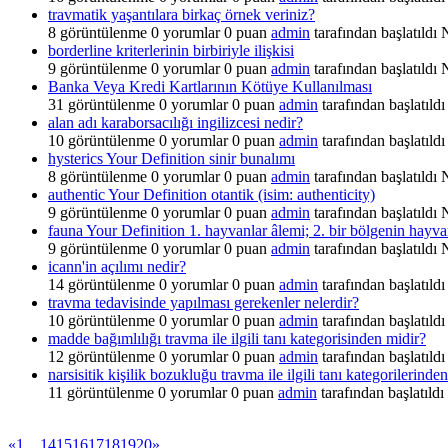
travmatik yaşantılara birkaç örnek veriniz?
8
görüntülenme
0
yorumlar
0
puan
admin
tarafından başlatıldı
borderline kriterlerinin birbiriyle ilişkisi
9
görüntülenme
0
yorumlar
0
puan
admin
tarafından başlatıldı
Banka Veya Kredi Kartlarının Kötüye Kullanılması
31
görüntülenme
0
yorumlar
0
puan
admin
tarafından başlatıldı
alan adı karaborsacılığı ingilizcesi nedir?
10
görüntülenme
0
yorumlar
0
puan
admin
tarafından başlatıldı
hysterics Your Definition sinir bunalımı
8
görüntülenme
0
yorumlar
0
puan
admin
tarafından başlatıldı
authentic Your Definition otantik (isim: authenticity)
9
görüntülenme
0
yorumlar
0
puan
admin
tarafından başlatıldı
fauna Your Definition 1. hayvanlar âlemi; 2. bir bölgenin hayvan
9
görüntülenme
0
yorumlar
0
puan
admin
tarafından başlatıldı
icann'in açılımı nedir?
14
görüntülenme
0
yorumlar
0
puan
admin
tarafından başlatıldı
travma tedavisinde yapılması gerekenler nelerdir?
10
görüntülenme
0
yorumlar
0
puan
admin
tarafından başlatıldı
madde bağımlılığı travma ile ilgili tanı kategorisinden midir?
12
görüntülenme
0
yorumlar
0
puan
admin
tarafından başlatıldı
narsisitik kişilik bozukluğu travma ile ilgili tanı kategorilerinde
11
görüntülenme
0
yorumlar
0
puan
admin
tarafından başlatıldı
«
1
…
14
15
16
17
18
19
20
»