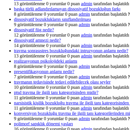
13
görüntülenme
0
yorumlar
0
puan
admin
tarafından başlatıldı
başka türlü adlandırılamayan dissosiyatif bozukluğun farkı
8
görüntülenme
0
yorumlar
0
puan
admin
tarafından başlatıldı
dissosiyatif bozuklukların sınıflandırılması
9
görüntülenme
0
yorumlar
0
puan
admin
tarafından başlatıldı
dissosiyatif füg nedir?
12
görüntülenme
0
yorumlar
0
puan
admin
tarafından başlatıldı
dissosiyatif amnezi nedir?
14
görüntülenme
0
yorumlar
0
puan
admin
tarafından başlatıldı
travma sonrasıstres bozukluğundaki intruzyonun anlamı nedir?
13
görüntülenme
0
yorumlar
0
puan
admin
tarafından başlatıldı
realizasyonun psikolojideki anlamı
8
görüntülenme
0
yorumlar
0
puan
admin
tarafından başlatıldı
presentifikasyonun anlamı nedir?
7
görüntülenme
0
yorumlar
0
puan
admin
tarafından başlatıldı
travmanın tedavisinde tedavi edilebilecek olası şeyler
10
görüntülenme
0
yorumlar
0
puan
admin
tarafından başlatıldı
ptsd travma ile ilgili tanı kategorisinden midir?
11
görüntülenme
0
yorumlar
0
puan
admin
tarafından başlatıldı
narsisistik kişilik bozukluğu travma ile ilgili tanı kategorisinden
11
görüntülenme
0
yorumlar
0
puan
admin
tarafından başlatıldı
konversiyon bozukluğu travma ile ilgili tanı kategorilerinden mi
9
görüntülenme
0
yorumlar
0
puan
admin
tarafından başlatıldı
polimorf sapıklık dönemi yaşları
16
görüntülenme
0
yorumlar
0
puan
admin
tarafından başlatıldı