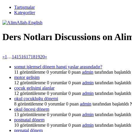
Tartışmalar
Kategoriler
Ders Notları Discussions on Ali
«
1
…
14
15
16
17
18
19
20
»
somut işlemsel dönem hangi yaşlar arasındadır?
11
görüntülenme
0
yorumlar
0
puan
admin
tarafından başlatıldı
motor gelişim
12
görüntülenme
0
yorumlar
0
puan
admin
tarafından başlatıldı
çocuk gelişimi alanlar
12
görüntülenme
0
yorumlar
0
puan
admin
tarafından başlatıldı
okul çocukluğu dönemi
8
görüntülenme
0
yorumlar
0
puan
admin
tarafından başlatıldı
okul öncesi dönem
13
görüntülenme
0
yorumlar
0
puan
admin
tarafından başlatıldı
postnatal dönem
10
görüntülenme
0
yorumlar
0
puan
admin
tarafından başlatıldı
prenatal dönem