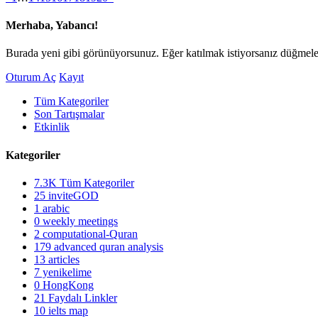
Merhaba, Yabancı!
Burada yeni gibi görünüyorsunuz. Eğer katılmak istiyorsanız düğmeler
Oturum Aç
Kayıt
Tüm Kategoriler
Son Tartışmalar
Etkinlik
Kategoriler
7.3K
Tüm Kategoriler
25
inviteGOD
1
arabic
0
weekly meetings
2
computational-Quran
179
advanced quran analysis
13
articles
7
yenikelime
0
HongKong
21
Faydalı Linkler
10
ielts map