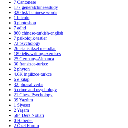
7
Cantonese
177
generalchinesestudy
320
hsk1 chinese words
1
bitcoin
0
photoshop
7
adhd
860
chinese-turkish-english
7
psikolojik-testler
72
psychology
26
istatistiksel metodlar
189
ielts-writing-exercises
25
Germany-Almanca
30
fransizca-turkce
2
phyton
4.6K
ingilizce-turkce
6
e-kitap
32
phrasal verbs
5
crime and psychology
21
Chess Psychology
39
Yazılım
1
Siyaset
2
Yaşam
584
Ders Notları
0
Haberler
2
Özel Forum