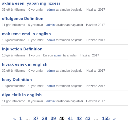
aklına eseni yapan ingilizcesi
33
görüntülenme
0
yorumlar
admin
tarafından başlatıldı
Haziran 2017
effulgence Definition
11
görüntülenme
0
yorumlar
admin
tarafından başlatıldı
Haziran 2017
mahkeme emri in english
10
görüntülenme
0
yorumlar
admin
tarafından başlatıldı
Haziran 2017
injunction Definition
13
görüntülenme
1
yorum
En son
admin
tarafından
Haziran 2017
kıvrak esnek in english
32
görüntülenme
0
yorumlar
admin
tarafından başlatıldı
Haziran 2017
leery Definition
10
görüntülenme
0
yorumlar
admin
tarafından başlatıldı
Haziran 2017
diyalektik in english
11
görüntülenme
0
yorumlar
admin
tarafından başlatıldı
Haziran 2017
«
1
…
37
38
39
40
41
42
43
…
155
»