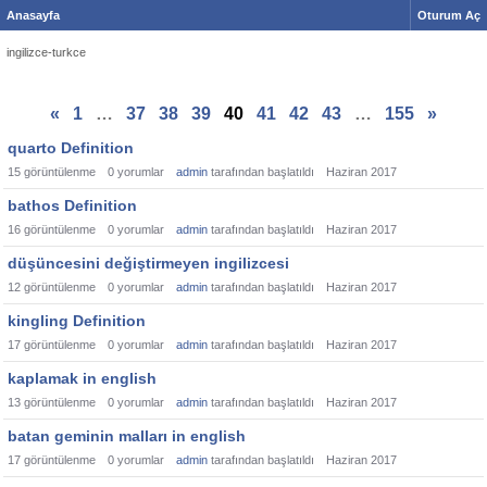
Anasayfa
Oturum Aç
ingilizce-turkce
«
1
…
37
38
39
40
41
42
43
…
155
»
quarto Definition
15
görüntülenme
0
yorumlar
admin
tarafından başlatıldı
Haziran 2017
bathos Definition
16
görüntülenme
0
yorumlar
admin
tarafından başlatıldı
Haziran 2017
düşüncesini değiştirmeyen ingilizcesi
12
görüntülenme
0
yorumlar
admin
tarafından başlatıldı
Haziran 2017
kingling Definition
17
görüntülenme
0
yorumlar
admin
tarafından başlatıldı
Haziran 2017
kaplamak in english
13
görüntülenme
0
yorumlar
admin
tarafından başlatıldı
Haziran 2017
batan geminin malları in english
17
görüntülenme
0
yorumlar
admin
tarafından başlatıldı
Haziran 2017