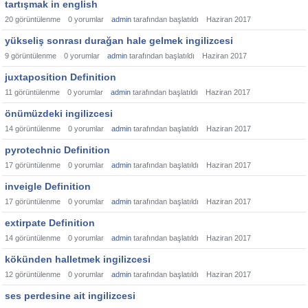
tartışmak in english
20
görüntülenme
0
yorumlar
admin
tarafından başlatıldı
Haziran 2017
yükseliş sonrası durağan hale gelmek ingilizcesi
9
görüntülenme
0
yorumlar
admin
tarafından başlatıldı
Haziran 2017
juxtaposition Definition
11
görüntülenme
0
yorumlar
admin
tarafından başlatıldı
Haziran 2017
önümüzdeki ingilizcesi
14
görüntülenme
0
yorumlar
admin
tarafından başlatıldı
Haziran 2017
pyrotechnic Definition
17
görüntülenme
0
yorumlar
admin
tarafından başlatıldı
Haziran 2017
inveigle Definition
17
görüntülenme
0
yorumlar
admin
tarafından başlatıldı
Haziran 2017
extirpate Definition
14
görüntülenme
0
yorumlar
admin
tarafından başlatıldı
Haziran 2017
kökünden halletmek ingilizcesi
12
görüntülenme
0
yorumlar
admin
tarafından başlatıldı
Haziran 2017
ses perdesine ait ingilizcesi