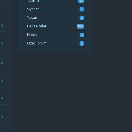
Yazılım
39
11
Siyaset
1
Yaşam
2
10
Ders Notları
584
Haberler
0
Özel Forum
19
2
12
6
9
9