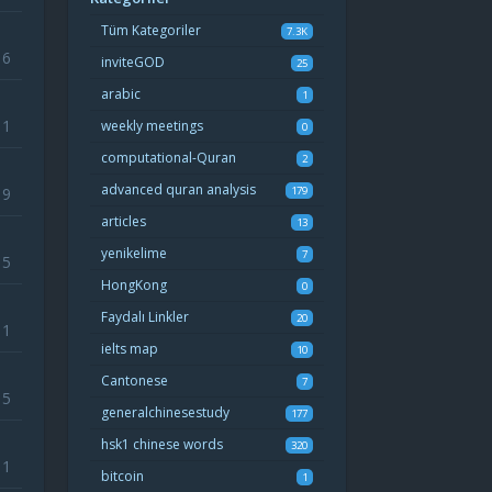
Tüm Kategoriler
7.3K
6
inviteGOD
25
arabic
1
11
weekly meetings
0
computational-Quran
2
advanced quran analysis
9
179
articles
13
yenikelime
7
15
HongKong
0
Faydalı Linkler
20
11
ielts map
10
Cantonese
7
15
generalchinesestudy
177
hsk1 chinese words
320
11
bitcoin
1