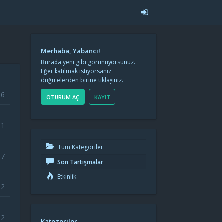
Merhaba, Yabancı!
Burada yeni gibi görünüyorsunuz.
Eğer katılmak istiyorsanız
düğmelerden birine tıklayınız.
6
OTURUM AÇ
KAYIT
11
Tüm Kategoriler
7
Son Tartışmalar
Etkinlik
12
22
Kategoriler