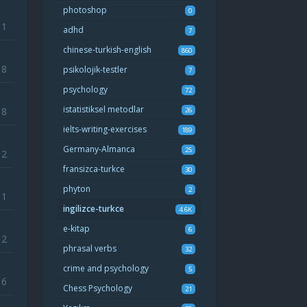
photoshop
0
11
adhd
7
chinese-turkish-english
860
8
psikolojik-testler
7
psychology
72
istatistiksel metodlar
8
26
ielts-writing-exercises
189
Germany-Almanca
25
12
fransizca-turkce
30
phyton
2
11
ingilizce-turkce
4.6K
e-kitap
6
12
phrasal verbs
32
crime and psychology
5
6
Chess Psychology
21