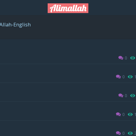
Allah-English
0
0
0
0
0