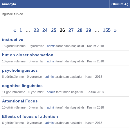
Anasayfa
Oturum Aç
ingilizce-turkce
«
1
…
23
24
25
26
27
28
29
…
155
»
instructive
13
görüntülenme
0
yorumlar
admin
tarafından başlatıldı
Kasım 2018
but on closer observation
10
görüntülenme
0
yorumlar
admin
tarafından başlatıldı
Kasım 2018
psycholinguistics
8
görüntülenme
0
yorumlar
admin
tarafından başlatıldı
Kasım 2018
cognitive linguistics
11
görüntülenme
0
yorumlar
admin
tarafından başlatıldı
Kasım 2018
Attentional Focus
10
görüntülenme
0
yorumlar
admin
tarafından başlatıldı
Kasım 2018
Effects of focus of attention
6
görüntülenme
0
yorumlar
admin
tarafından başlatıldı
Kasım 2018