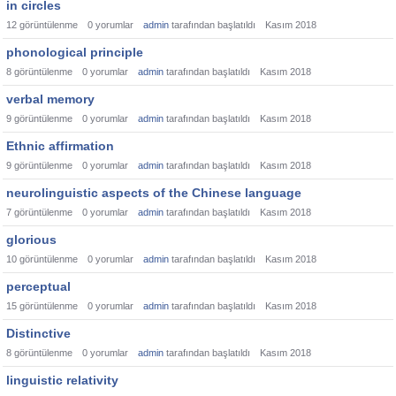
in circles
12
görüntülenme
0
yorumlar
admin
tarafından başlatıldı
Kasım 2018
phonological principle
8
görüntülenme
0
yorumlar
admin
tarafından başlatıldı
Kasım 2018
verbal memory
9
görüntülenme
0
yorumlar
admin
tarafından başlatıldı
Kasım 2018
Ethnic affirmation
9
görüntülenme
0
yorumlar
admin
tarafından başlatıldı
Kasım 2018
neurolinguistic aspects of the Chinese language
7
görüntülenme
0
yorumlar
admin
tarafından başlatıldı
Kasım 2018
glorious
10
görüntülenme
0
yorumlar
admin
tarafından başlatıldı
Kasım 2018
perceptual
15
görüntülenme
0
yorumlar
admin
tarafından başlatıldı
Kasım 2018
Distinctive
8
görüntülenme
0
yorumlar
admin
tarafından başlatıldı
Kasım 2018
linguistic relativity