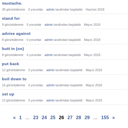
mustache.
30
görüntülenme
0
yorumlar
admin
tarafından başlatıldı
Haziran 2018
stand for
9
görüntülenme
0
yorumlar
admin
tarafından başlatıldı
Mayıs 2018
advise against
8
görüntülenme
0
yorumlar
admin
tarafından başlatıldı
Mayıs 2018
butt in (on)
8
görüntülenme
0
yorumlar
admin
tarafından başlatıldı
Mayıs 2018
put back
12
görüntülenme
0
yorumlar
admin
tarafından başlatıldı
Mayıs 2018
boil down to
15
görüntülenme
0
yorumlar
admin
tarafından başlatıldı
Mayıs 2018
set up
13
görüntülenme
0
yorumlar
admin
tarafından başlatıldı
Mayıs 2018
«
1
…
23
24
25
26
27
28
29
…
155
»